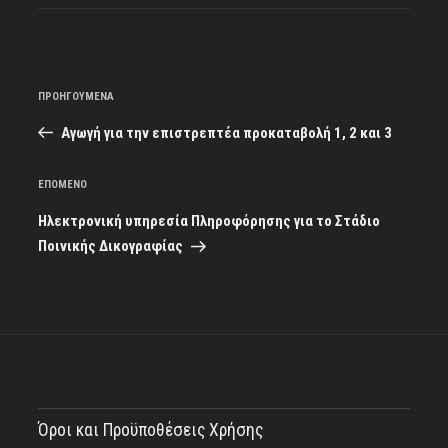
Πλοήγηση
Προηγούμενο
ΠΡΟΗΓΟΎΜΕΝΑ
άρθρων
άρθρο
Αγωγή για την επιστρεπτέα προκαταβολή 1, 2 και 3
Επόμενο
ΕΠΌΜΕΝΟ
άρθρο
Ηλεκτρονική υπηρεσία Πληροφόρησης για το Στάδιο
Ποινικής Δικογραφίας
Όροι και Προϋποθέσεις Χρήσης