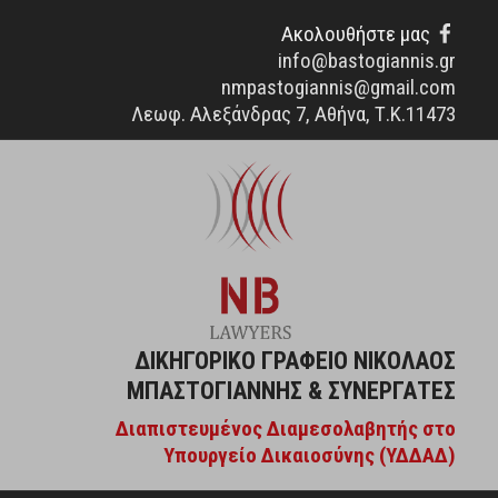
Facebo
Ακολουθήστε μας
info@bastogiannis.gr
nmpastogiannis@gmail.com
Λεωφ. Αλεξάνδρας 7, Αθήνα, Τ.Κ.11473
Μετάβαση
στο
περιεχόμενο
ΔΙΚΗΓΟΡΙΚΌ ΓΡΑΦΕΊΟ ΝΙΚΌΛΑΟΣ
ΜΠΑΣΤΟΓΙΆΝΝΗΣ & ΣΥΝΕΡΓΆΤΕΣ
Διαπιστευμένος Διαμεσολαβητής στο
Υπουργείο Δικαιοσύνης (ΥΔΔΑΔ)