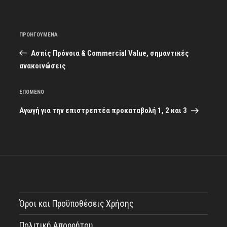
Πλοήγηση
Προηγούμενο
ΠΡΟΗΓΟΎΜΕΝΑ
άρθρων
άρθρο
Ασπίς Πρόνοια & Commercial Value, σημαντικές
ανακοινώσεις
Επόμενο
ΕΠΌΜΕΝΟ
άρθρο
Αγωγή για την επιστρεπτέα προκαταβολή 1, 2 και 3
Όροι και Προϋποθέσεις Χρήσης
Πολιτική Απορρήτου