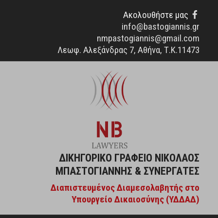
Facebo
Ακολουθήστε μας
info@bastogiannis.gr
nmpastogiannis@gmail.com
Λεωφ. Αλεξάνδρας 7, Αθήνα, Τ.Κ.11473
Μετάβαση
στο
περιεχόμενο
ΔΙΚΗΓΟΡΙΚΌ ΓΡΑΦΕΊΟ ΝΙΚΌΛΑΟΣ
ΜΠΑΣΤΟΓΙΆΝΝΗΣ & ΣΥΝΕΡΓΆΤΕΣ
Διαπιστευμένος Διαμεσολαβητής στο
Υπουργείο Δικαιοσύνης (ΥΔΔΑΔ)