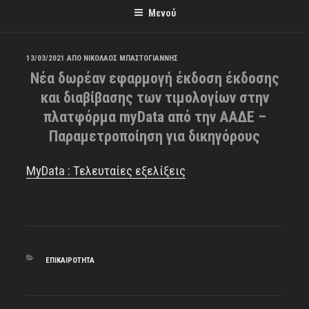
Μενού
ΔΗΜΟΣΙΕΎΤΗΚΕ
13/03/2021
ΑΠΌ
ΝΙΚΟΛΑΟΣ ΜΠΑΣΤΟΓΙΑΝΝΗΣ
Νέα δωρέαν εφαρμογή έκδοση έκδοσης
ΣΤΙΣ
και διαβίβασης των τιμολογίων στην
πλατφόρμα myData από την ΑΑΔΕ –
Παραμετροποίηση για δικηγόρους
ΜyData : Τελευταίες εξελίξεις
ΚΑΤΗΓΟΡΊΕΣ
ΕΠΙΚΑΙΡΌΤΗΤΑ